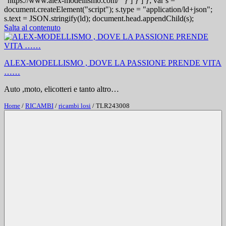
"https://www.alex-modellismo.com/" } ] } ] }; var s =
document.createElement("script"); s.type = "application/ld+json";
s.text = JSON.stringify(ld); document.head.appendChild(s);
Salta al contenuto
ALEX-MODELLISMO , DOVE LA PASSIONE PRENDE VITA
……
Auto ,moto, elicotteri e tanto altro…
Home
/
RICAMBI
/
ricambi losi
/ TLR243008