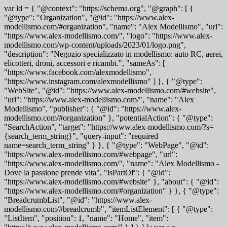
var ld = { "@context": "https://schema.org", "@graph": [ {
"@type": "Organization", "@id": "https://www.alex-
modellismo.com/#organization", "name": "Alex Modellismo", "url":
"https://www.alex-modellismo.com/", "logo": "https://www.alex-
modellismo.com/wp-content/uploads/2023/01/logo.png",
"description": "Negozio specializzato in modellismo: auto RC, aerei,
elicotteri, droni, accessori e ricambi.", "sameAs": [
"https://www.facebook.com/alexmodellismo",
"https://www.instagram.com/alexmodellismo" ] }, { "@type":
"WebSite", "@id": "https://www.alex-modellismo.com/#website",
"url": "https://www.alex-modellismo.com/", "name": "Alex
Modellismo", "publisher": { "@id": "https://www.alex-
modellismo.com/#organization" }, "potentialAction": { "@type":
"SearchAction", "target": "https://www.alex-modellismo.com/?s=
{search_term_string}", "query-input": "required
name=search_term_string" } }, { "@type": "WebPage", "@id":
"https://www.alex-modellismo.com/#webpage", "url":
"https://www.alex-modellismo.com/", "name": "Alex Modellismo -
Dove la passione prende vita", "isPartOf": { "@id":
"https://www.alex-modellismo.com/#website" }, "about": { "@id":
"https://www.alex-modellismo.com/#organization" } }, { "@type":
"BreadcrumbList", "@id": "https://www.alex-
modellismo.com/#breadcrumb", "itemListElement": [ { "@type":
"ListItem", "position": 1, "name": "Home", "item":