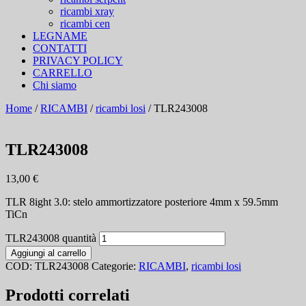
ricambi xray
ricambi cen
LEGNAME
CONTATTI
PRIVACY POLICY
CARRELLO
Chi siamo
Home
/
RICAMBI
/
ricambi losi
/ TLR243008
TLR243008
13,00
€
TLR 8ight 3.0: stelo ammortizzatore posteriore 4mm x 59.5mm
TiCn
TLR243008 quantità
Aggiungi al carrello
COD:
TLR243008
Categorie:
RICAMBI
,
ricambi losi
Prodotti correlati