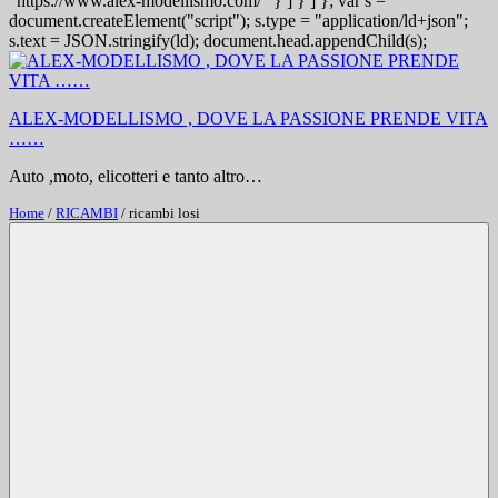
"https://www.alex-modellismo.com/" } ] } ] }; var s =
document.createElement("script"); s.type = "application/ld+json";
s.text = JSON.stringify(ld); document.head.appendChild(s);
Salta
al
contenuto
ALEX-MODELLISMO , DOVE LA PASSIONE PRENDE VITA
……
Auto ,moto, elicotteri e tanto altro…
Home
/
RICAMBI
/ ricambi losi