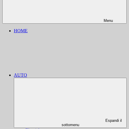
Menu
HOME
AUTO
Espandi il
sottomenu