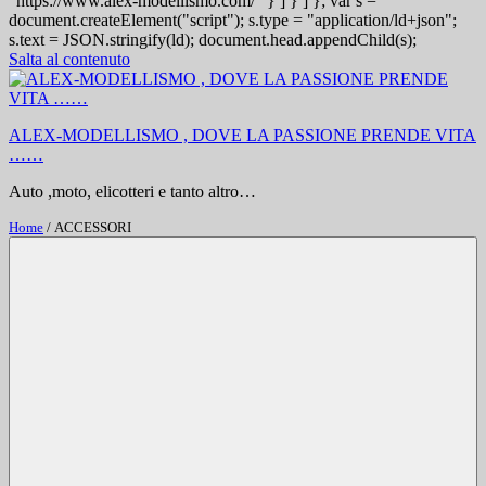
"https://www.alex-modellismo.com/" } ] } ] }; var s =
document.createElement("script"); s.type = "application/ld+json";
s.text = JSON.stringify(ld); document.head.appendChild(s);
Salta al contenuto
ALEX-MODELLISMO , DOVE LA PASSIONE PRENDE VITA
……
Auto ,moto, elicotteri e tanto altro…
Home
/ ACCESSORI