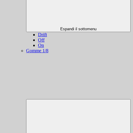
Espandi il sottomenu
Drift
Off
On
Gomme 1/8