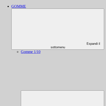
GOMME
Espandi il
sottomenu
Gomme 1/10