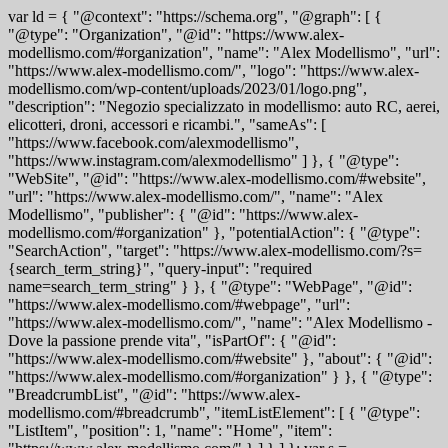
var ld = { "@context": "https://schema.org", "@graph": [ {
"@type": "Organization", "@id": "https://www.alex-
modellismo.com/#organization", "name": "Alex Modellismo", "url":
"https://www.alex-modellismo.com/", "logo": "https://www.alex-
modellismo.com/wp-content/uploads/2023/01/logo.png",
"description": "Negozio specializzato in modellismo: auto RC, aerei,
elicotteri, droni, accessori e ricambi.", "sameAs": [
"https://www.facebook.com/alexmodellismo",
"https://www.instagram.com/alexmodellismo" ] }, { "@type":
"WebSite", "@id": "https://www.alex-modellismo.com/#website",
"url": "https://www.alex-modellismo.com/", "name": "Alex
Modellismo", "publisher": { "@id": "https://www.alex-
modellismo.com/#organization" }, "potentialAction": { "@type":
"SearchAction", "target": "https://www.alex-modellismo.com/?s=
{search_term_string}", "query-input": "required
name=search_term_string" } }, { "@type": "WebPage", "@id":
"https://www.alex-modellismo.com/#webpage", "url":
"https://www.alex-modellismo.com/", "name": "Alex Modellismo -
Dove la passione prende vita", "isPartOf": { "@id":
"https://www.alex-modellismo.com/#website" }, "about": { "@id":
"https://www.alex-modellismo.com/#organization" } }, { "@type":
"BreadcrumbList", "@id": "https://www.alex-
modellismo.com/#breadcrumb", "itemListElement": [ { "@type":
"ListItem", "position": 1, "name": "Home", "item":