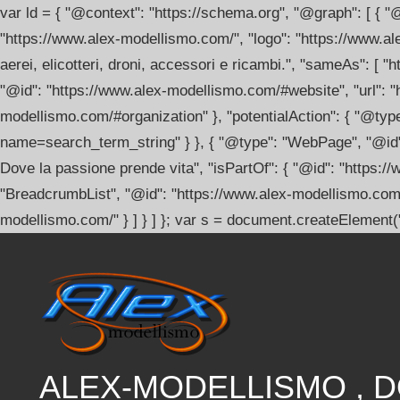
var ld = { "@context": "https://schema.org", "@graph": [ { 
"https://www.alex-modellismo.com/", "logo": "https://www.a
aerei, elicotteri, droni, accessori e ricambi.", "sameAs": 
"@id": "https://www.alex-modellismo.com/#website", "url": "
modellismo.com/#organization" }, "potentialAction": { "@typ
name=search_term_string" } }, { "@type": "WebPage", "@id"
Dove la passione prende vita", "isPartOf": { "@id": "https:
"BreadcrumbList", "@id": "https://www.alex-modellismo.com/#
modellismo.com/" } ] } ] }; var s = document.createElement("
Salta
al
contenuto
ALEX-MODELLISMO , 