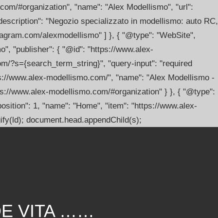
.com/#organization", "name": "Alex Modellismo", "url":
escription": "Negozio specializzato in modellismo: auto RC,
stagram.com/alexmodellismo" ] }, { "@type": "WebSite",
, "publisher": { "@id": "https://www.alex-
om/?s={search_term_string}", "query-input": "required
s://www.alex-modellismo.com/", "name": "Alex Modellismo -
tps://www.alex-modellismo.com/#organization" } }, { "@type":
sition": 1, "name": "Home", "item": "https://www.alex-
ngify(ld); document.head.appendChild(s);
DE VITA ……