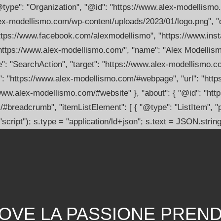
"@type": "Organization", "@id": "https://www.alex-modellismo
lex-modellismo.com/wp-content/uploads/2023/01/logo.png", "d
[ "https://www.facebook.com/alexmodellismo", "https://www.in
https://www.alex-modellismo.com/", "name": "Alex Modellismo"
e": "SearchAction", "target": "https://www.alex-modellismo.c
: "https://www.alex-modellismo.com/#webpage", "url": "http
//www.alex-modellismo.com/#website" }, "about": { "@id": "ht
breadcrumb", "itemListElement": [ { "@type": "ListItem", "po
script"); s.type = "application/ld+json"; s.text = JSON.stri
DOVE LA PASSIONE PREN