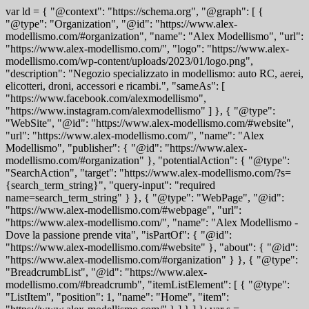
var ld = { "@context": "https://schema.org", "@graph": [ {
"@type": "Organization", "@id": "https://www.alex-
modellismo.com/#organization", "name": "Alex Modellismo", "url":
"https://www.alex-modellismo.com/", "logo": "https://www.alex-
modellismo.com/wp-content/uploads/2023/01/logo.png",
"description": "Negozio specializzato in modellismo: auto RC, aerei,
elicotteri, droni, accessori e ricambi.", "sameAs": [
"https://www.facebook.com/alexmodellismo",
"https://www.instagram.com/alexmodellismo" ] }, { "@type":
"WebSite", "@id": "https://www.alex-modellismo.com/#website",
"url": "https://www.alex-modellismo.com/", "name": "Alex
Modellismo", "publisher": { "@id": "https://www.alex-
modellismo.com/#organization" }, "potentialAction": { "@type":
"SearchAction", "target": "https://www.alex-modellismo.com/?s=
{search_term_string}", "query-input": "required
name=search_term_string" } }, { "@type": "WebPage", "@id":
"https://www.alex-modellismo.com/#webpage", "url":
"https://www.alex-modellismo.com/", "name": "Alex Modellismo -
Dove la passione prende vita", "isPartOf": { "@id":
"https://www.alex-modellismo.com/#website" }, "about": { "@id":
"https://www.alex-modellismo.com/#organization" } }, { "@type":
"BreadcrumbList", "@id": "https://www.alex-
modellismo.com/#breadcrumb", "itemListElement": [ { "@type":
"ListItem", "position": 1, "name": "Home", "item":