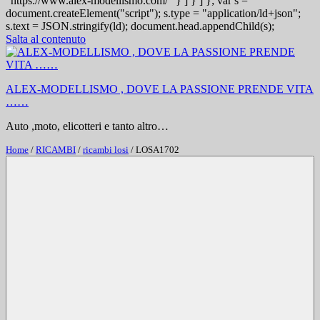
"https://www.alex-modellismo.com/" } ] } ] }; var s =
document.createElement("script"); s.type = "application/ld+json";
s.text = JSON.stringify(ld); document.head.appendChild(s);
Salta al contenuto
ALEX-MODELLISMO , DOVE LA PASSIONE PRENDE VITA
……
Auto ,moto, elicotteri e tanto altro…
Home
/
RICAMBI
/
ricambi losi
/ LOSA1702