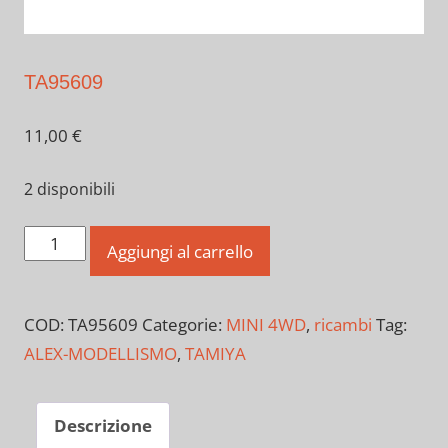
TA95609
11,00
€
2 disponibili
TA95609
Aggiungi al carrello
quantità
COD:
TA95609
Categorie:
MINI 4WD
,
ricambi
Tag:
ALEX-MODELLISMO
,
TAMIYA
Descrizione