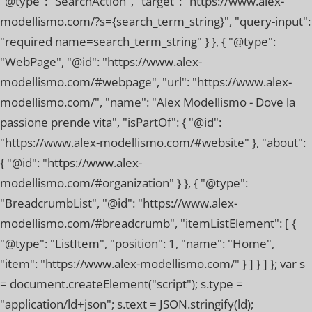
"@type": "SearchAction", "target": "https://www.alex-
modellismo.com/?s={search_term_string}", "query-input":
"required name=search_term_string" } }, { "@type":
"WebPage", "@id": "https://www.alex-
modellismo.com/#webpage", "url": "https://www.alex-
modellismo.com/", "name": "Alex Modellismo - Dove la
passione prende vita", "isPartOf": { "@id":
"https://www.alex-modellismo.com/#website" }, "about":
{ "@id": "https://www.alex-
modellismo.com/#organization" } }, { "@type":
"BreadcrumbList", "@id": "https://www.alex-
modellismo.com/#breadcrumb", "itemListElement": [ {
"@type": "ListItem", "position": 1, "name": "Home",
"item": "https://www.alex-modellismo.com/" } ] } ] }; var s
= document.createElement("script"); s.type =
"application/ld+json"; s.text = JSON.stringify(ld);