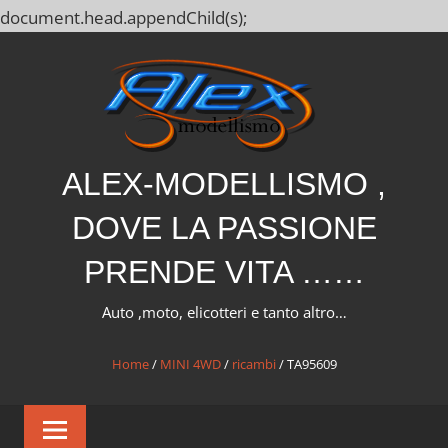
document.head.appendChild(s);
Salta
al
contenuto
ALEX-MODELLISMO ,
DOVE LA PASSIONE
PRENDE VITA ……
Auto ,moto, elicotteri e tanto altro…
Home
/
MINI 4WD
/
ricambi
/ TA95609