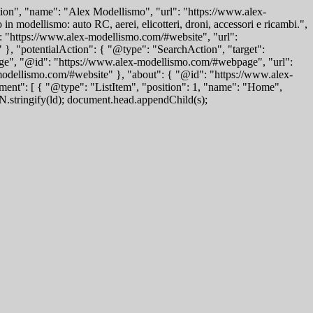
ion", "name": "Alex Modellismo", "url": "https://www.alex-
modellismo: auto RC, aerei, elicotteri, droni, accessori e ricambi.",
 "https://www.alex-modellismo.com/#website", "url":
}, "potentialAction": { "@type": "SearchAction", "target":
ge", "@id": "https://www.alex-modellismo.com/#webpage", "url":
modellismo.com/#website" }, "about": { "@id": "https://www.alex-
ent": [ { "@type": "ListItem", "position": 1, "name": "Home",
ON.stringify(ld); document.head.appendChild(s);