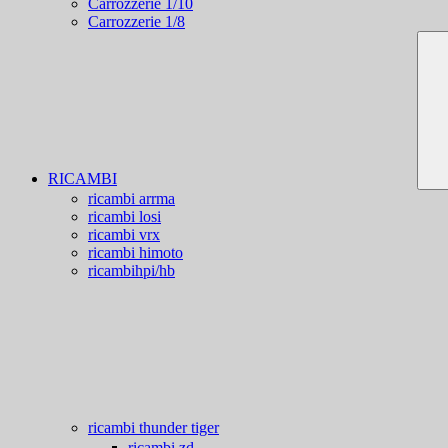
Carrozzerie 1/10
Carrozzerie 1/8
RICAMBI
ricambi arrma
ricambi losi
ricambi vrx
ricambi himoto
ricambihpi/hb
ricambi thunder tiger
ricambi zd