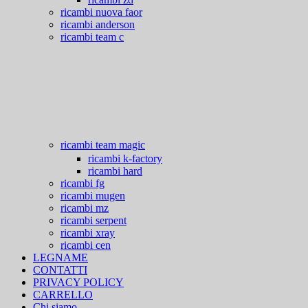
ricambi nuova faor
ricambi anderson
ricambi team c
ricambi team magic
ricambi k-factory
ricambi hard
ricambi fg
ricambi mugen
ricambi mz
ricambi serpent
ricambi xray
ricambi cen
LEGNAME
CONTATTI
PRIVACY POLICY
CARRELLO
Chi siamo