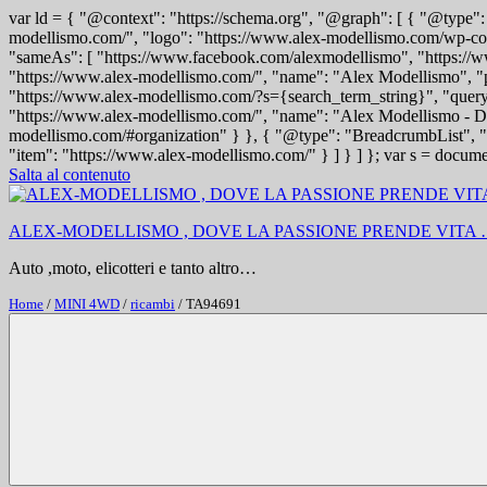
var ld = { "@context": "https://schema.org", "@graph": [ { "@type"
modellismo.com/", "logo": "https://www.alex-modellismo.com/wp-conten
"sameAs": [ "https://www.facebook.com/alexmodellismo", "https://w
"https://www.alex-modellismo.com/", "name": "Alex Modellismo", "pu
"https://www.alex-modellismo.com/?s={search_term_string}", "quer
"https://www.alex-modellismo.com/", "name": "Alex Modellismo - Dov
modellismo.com/#organization" } }, { "@type": "BreadcrumbList", "
"item": "https://www.alex-modellismo.com/" } ] } ] }; var s = documen
Salta al contenuto
ALEX-MODELLISMO , DOVE LA PASSIONE PRENDE VITA
Auto ,moto, elicotteri e tanto altro…
Home
/
MINI 4WD
/
ricambi
/ TA94691