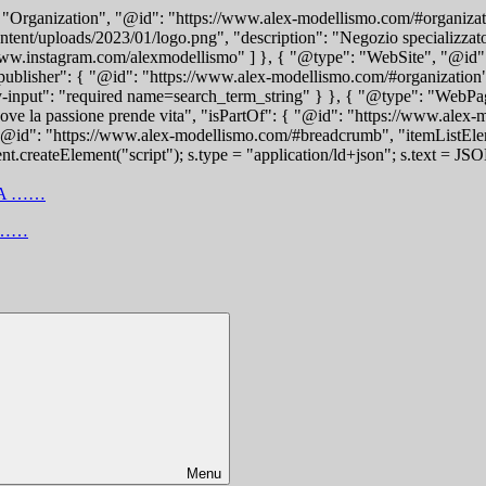
: "Organization", "@id": "https://www.alex-modellismo.com/#organizat
t/uploads/2023/01/logo.png", "description": "Negozio specializzato in 
ww.instagram.com/alexmodellismo" ] }, { "@type": "WebSite", "@id":
blisher": { "@id": "https://www.alex-modellismo.com/#organization" 
y-input": "required name=search_term_string" } }, { "@type": "WebPa
e la passione prende vita", "isPartOf": { "@id": "https://www.alex-
@id": "https://www.alex-modellismo.com/#breadcrumb", "itemListElem
t.createElement("script"); s.type = "application/ld+json"; s.text = JS
 ……
Menu