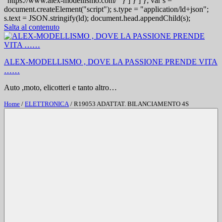
"https://www.alex-modellismo.com/" } ] } ] }; var s =
document.createElement("script"); s.type = "application/ld+json";
s.text = JSON.stringify(ld); document.head.appendChild(s);
Salta al contenuto
ALEX-MODELLISMO , DOVE LA PASSIONE PRENDE VITA
……
Auto ,moto, elicotteri e tanto altro…
Home
/
ELETTRONICA
/ R19053 ADATTAT. BILANCIAMENTO 4S