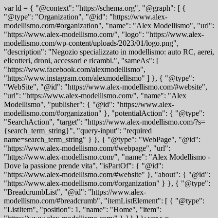
var ld = { "@context": "https://schema.org", "@graph": [ {
"@type": "Organization", "@id": "https://www.alex-
modellismo.com/#organization", "name": "Alex Modellismo", "url":
"https://www.alex-modellismo.com/", "logo": "https://www.alex-
modellismo.com/wp-content/uploads/2023/01/logo.png",
"description": "Negozio specializzato in modellismo: auto RC, aerei,
elicotteri, droni, accessori e ricambi.", "sameAs": [
"https://www.facebook.com/alexmodellismo",
"https://www.instagram.com/alexmodellismo" ] }, { "@type":
"WebSite", "@id": "https://www.alex-modellismo.com/#website",
"url": "https://www.alex-modellismo.com/", "name": "Alex
Modellismo", "publisher": { "@id": "https://www.alex-
modellismo.com/#organization" }, "potentialAction": { "@type":
"SearchAction", "target": "https://www.alex-modellismo.com/?s=
{search_term_string}", "query-input": "required
name=search_term_string" } }, { "@type": "WebPage", "@id":
"https://www.alex-modellismo.com/#webpage", "url":
"https://www.alex-modellismo.com/", "name": "Alex Modellismo -
Dove la passione prende vita", "isPartOf": { "@id":
"https://www.alex-modellismo.com/#website" }, "about": { "@id":
"https://www.alex-modellismo.com/#organization" } }, { "@type":
"BreadcrumbList", "@id": "https://www.alex-
modellismo.com/#breadcrumb", "itemListElement": [ { "@type":
"ListItem", "position": 1, "name": "Home", "item":