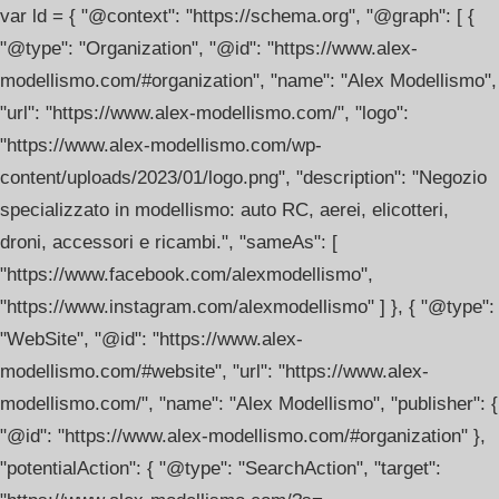
var ld = { "@context": "https://schema.org", "@graph": [ {
"@type": "Organization", "@id": "https://www.alex-
modellismo.com/#organization", "name": "Alex Modellismo",
"url": "https://www.alex-modellismo.com/", "logo":
"https://www.alex-modellismo.com/wp-
content/uploads/2023/01/logo.png", "description": "Negozio
specializzato in modellismo: auto RC, aerei, elicotteri,
droni, accessori e ricambi.", "sameAs": [
"https://www.facebook.com/alexmodellismo",
"https://www.instagram.com/alexmodellismo" ] }, { "@type":
"WebSite", "@id": "https://www.alex-
modellismo.com/#website", "url": "https://www.alex-
modellismo.com/", "name": "Alex Modellismo", "publisher": {
"@id": "https://www.alex-modellismo.com/#organization" },
"potentialAction": { "@type": "SearchAction", "target":