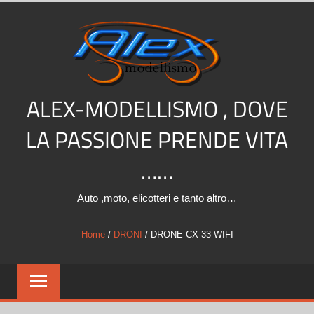
Salta
al
contenuto
ALEX-MODELLISMO , DOVE
LA PASSIONE PRENDE VITA
……
Auto ,moto, elicotteri e tanto altro…
Home
/
DRONI
/ DRONE CX-33 WIFI