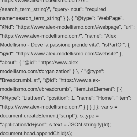
"https://www.alex-modellismo.com/?s=
{search_term_string}", "query-input": "required
name=search_term_string" } }, { "@type": "WebPage",
"@id": "https://www.alex-modellismo.com/#webpage", "url":
"https://www.alex-modellismo.com/", "name": "Alex
Modellismo - Dove la passione prende vita", "isPartOf": {
"@id": "https://www.alex-modellismo.com/#website" },
"about": { "@id": "https://www.alex-
modellismo.com/#organization" } }, { "@type":
"BreadcrumbList", "@id": "https://www.alex-
modellismo.com/#breadcrumb", "itemListElement": [ {
"@type": "ListItem", "position": 1, "name": "Home", "item":
"https://www.alex-modellismo.com/" } ] } ] }; var s =
document.createElement("script"); s.type =
"application/ld+json"; s.text = JSON.stringify(ld);
document.head.appendChild(s);