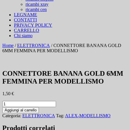
ricambi xray
ricambi cen
LEGNAME
CONTATTI
PRIVACY POLICY
CARRELLO
Chi siamo
Home
/
ELETTRONICA
/ CONNETTORE BANANA GOLD
6MM FEMMINA PER MODELLISMO
CONNETTORE BANANA GOLD 6MM
FEMMINA PER MODELLISMO
1,50
€
CONNETTORE
BANANA
Aggiungi al carrello
GOLD
Categoria:
ELETTRONICA
Tag:
ALEX-MODELLISMO
6MM
FEMMINA
Prodotti correlati
PER