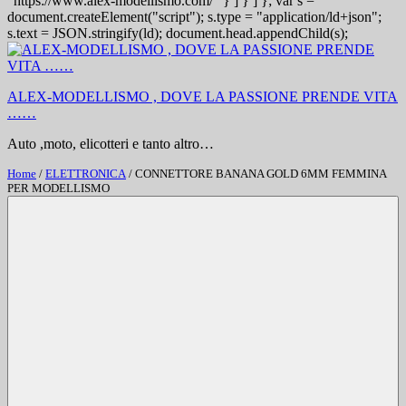
"https://www.alex-modellismo.com/" } ] } ] }; var s =
document.createElement("script"); s.type = "application/ld+json";
s.text = JSON.stringify(ld); document.head.appendChild(s);
Salta
al
contenuto
ALEX-MODELLISMO , DOVE LA PASSIONE PRENDE VITA
……
Auto ,moto, elicotteri e tanto altro…
Home
/
ELETTRONICA
/ CONNETTORE BANANA GOLD 6MM FEMMINA
PER MODELLISMO