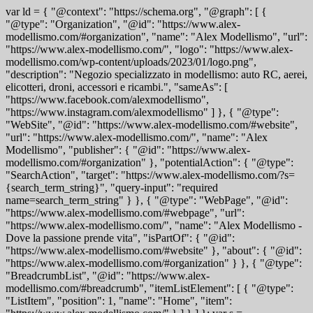
var ld = { "@context": "https://schema.org", "@graph": [ {
"@type": "Organization", "@id": "https://www.alex-
modellismo.com/#organization", "name": "Alex Modellismo", "url":
"https://www.alex-modellismo.com/", "logo": "https://www.alex-
modellismo.com/wp-content/uploads/2023/01/logo.png",
"description": "Negozio specializzato in modellismo: auto RC, aerei,
elicotteri, droni, accessori e ricambi.", "sameAs": [
"https://www.facebook.com/alexmodellismo",
"https://www.instagram.com/alexmodellismo" ] }, { "@type":
"WebSite", "@id": "https://www.alex-modellismo.com/#website",
"url": "https://www.alex-modellismo.com/", "name": "Alex
Modellismo", "publisher": { "@id": "https://www.alex-
modellismo.com/#organization" }, "potentialAction": { "@type":
"SearchAction", "target": "https://www.alex-modellismo.com/?s=
{search_term_string}", "query-input": "required
name=search_term_string" } }, { "@type": "WebPage", "@id":
"https://www.alex-modellismo.com/#webpage", "url":
"https://www.alex-modellismo.com/", "name": "Alex Modellismo -
Dove la passione prende vita", "isPartOf": { "@id":
"https://www.alex-modellismo.com/#website" }, "about": { "@id":
"https://www.alex-modellismo.com/#organization" } }, { "@type":
"BreadcrumbList", "@id": "https://www.alex-
modellismo.com/#breadcrumb", "itemListElement": [ { "@type":
"ListItem", "position": 1, "name": "Home", "item":