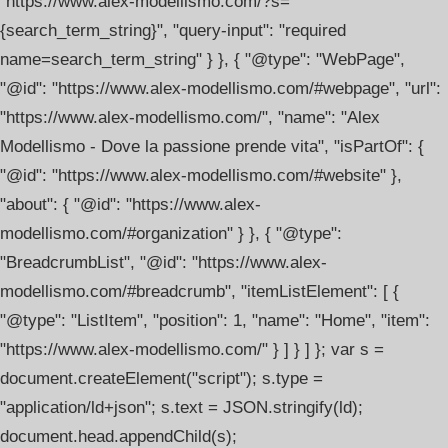
"https://www.alex-modellismo.com/?s=
{search_term_string}", "query-input": "required
name=search_term_string" } }, { "@type": "WebPage",
"@id": "https://www.alex-modellismo.com/#webpage", "url":
"https://www.alex-modellismo.com/", "name": "Alex
Modellismo - Dove la passione prende vita", "isPartOf": {
"@id": "https://www.alex-modellismo.com/#website" },
"about": { "@id": "https://www.alex-
modellismo.com/#organization" } }, { "@type":
"BreadcrumbList", "@id": "https://www.alex-
modellismo.com/#breadcrumb", "itemListElement": [ {
"@type": "ListItem", "position": 1, "name": "Home", "item":
"https://www.alex-modellismo.com/" } ] } ] }; var s =
document.createElement("script"); s.type =
"application/ld+json"; s.text = JSON.stringify(ld);
document.head.appendChild(s);