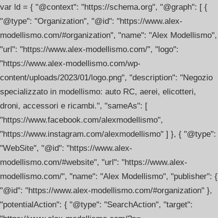
var ld = { "@context": "https://schema.org", "@graph": [ {
"@type": "Organization", "@id": "https://www.alex-
modellismo.com/#organization", "name": "Alex Modellismo",
"url": "https://www.alex-modellismo.com/", "logo":
"https://www.alex-modellismo.com/wp-
content/uploads/2023/01/logo.png", "description": "Negozio
specializzato in modellismo: auto RC, aerei, elicotteri,
droni, accessori e ricambi.", "sameAs": [
"https://www.facebook.com/alexmodellismo",
"https://www.instagram.com/alexmodellismo" ] }, { "@type":
"WebSite", "@id": "https://www.alex-
modellismo.com/#website", "url": "https://www.alex-
modellismo.com/", "name": "Alex Modellismo", "publisher": {
"@id": "https://www.alex-modellismo.com/#organization" },
"potentialAction": { "@type": "SearchAction", "target":