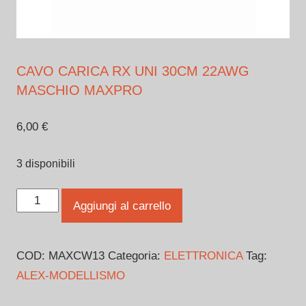
CAVO CARICA RX UNI 30CM 22AWG
MASCHIO MAXPRO
6,00
€
3 disponibili
CAVO
Aggiungi al carrello
CARICA
RX
COD:
MAXCW13
Categoria:
ELETTRONICA
Tag:
UNI
ALEX-MODELLISMO
30CM
22AWG