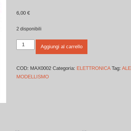
6,00
€
2 disponibili
CAVO
Aggiungi al carrello
BATTERIA
12AWG
COD:
MAX0002
Categoria:
ELETTRONICA
Tag:
ALE
CON
MODELLISMO
DEANS
E
BILANCIATORE
quantità