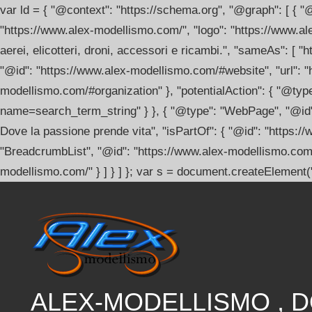
var ld = { "@context": "https://schema.org", "@graph": [ { 
"https://www.alex-modellismo.com/", "logo": "https://www.a
aerei, elicotteri, droni, accessori e ricambi.", "sameAs": 
"@id": "https://www.alex-modellismo.com/#website", "url": "
modellismo.com/#organization" }, "potentialAction": { "@typ
name=search_term_string" } }, { "@type": "WebPage", "@id"
Dove la passione prende vita", "isPartOf": { "@id": "https:
"BreadcrumbList", "@id": "https://www.alex-modellismo.com/#
modellismo.com/" } ] } ] }; var s = document.createElement("
Salta
al
contenuto
ALEX-MODELLISMO , 