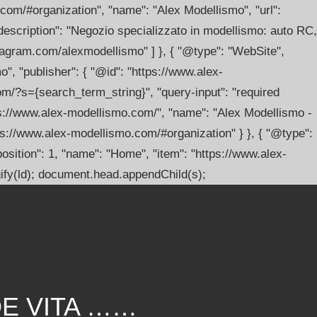
.com/#organization", "name": "Alex Modellismo", "url":
escription": "Negozio specializzato in modellismo: auto RC,
stagram.com/alexmodellismo" ] }, { "@type": "WebSite",
, "publisher": { "@id": "https://www.alex-
om/?s={search_term_string}", "query-input": "required
s://www.alex-modellismo.com/", "name": "Alex Modellismo -
tps://www.alex-modellismo.com/#organization" } }, { "@type":
sition": 1, "name": "Home", "item": "https://www.alex-
ngify(ld); document.head.appendChild(s);
DE VITA ……