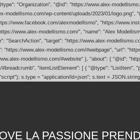
"@type": "Organization", "@id": "https://www.alex-modellismo
lex-modellismo.com/wp-content/uploads/2023/01/logo.png", "d
[ "https://www.facebook.com/alexmodellismo", "https://www.in
https://www.alex-modellismo.com/", "name": "Alex Modellismo"
e": "SearchAction", "target": "https://www.alex-modellismo.c
: "https://www.alex-modellismo.com/#webpage", "url": "http
//www.alex-modellismo.com/#website" }, "about": { "@id": "ht
breadcrumb", "itemListElement": [ { "@type": "ListItem", "po
script"); s.type = "application/ld+json"; s.text = JSON.stri
DOVE LA PASSIONE PREN