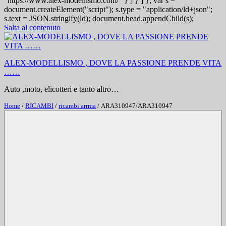
"https://www.alex-modellismo.com/" } ] } ] }; var s =
document.createElement("script"); s.type = "application/ld+json";
s.text = JSON.stringify(ld); document.head.appendChild(s);
Salta al contenuto
ALEX-MODELLISMO , DOVE LA PASSIONE PRENDE VITA
……
Auto ,moto, elicotteri e tanto altro…
Home
/
RICAMBI
/
ricambi arrma
/ ARA310947/ARA310947