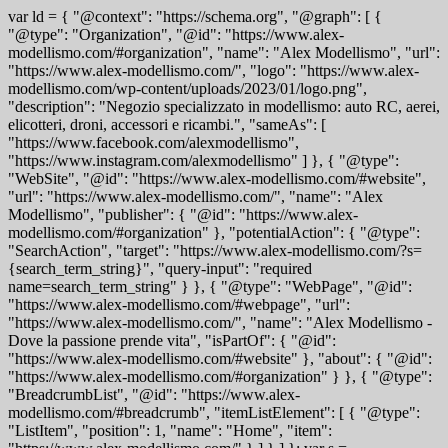
var ld = { "@context": "https://schema.org", "@graph": [ {
"@type": "Organization", "@id": "https://www.alex-
modellismo.com/#organization", "name": "Alex Modellismo", "url":
"https://www.alex-modellismo.com/", "logo": "https://www.alex-
modellismo.com/wp-content/uploads/2023/01/logo.png",
"description": "Negozio specializzato in modellismo: auto RC, aerei,
elicotteri, droni, accessori e ricambi.", "sameAs": [
"https://www.facebook.com/alexmodellismo",
"https://www.instagram.com/alexmodellismo" ] }, { "@type":
"WebSite", "@id": "https://www.alex-modellismo.com/#website",
"url": "https://www.alex-modellismo.com/", "name": "Alex
Modellismo", "publisher": { "@id": "https://www.alex-
modellismo.com/#organization" }, "potentialAction": { "@type":
"SearchAction", "target": "https://www.alex-modellismo.com/?s=
{search_term_string}", "query-input": "required
name=search_term_string" } }, { "@type": "WebPage", "@id":
"https://www.alex-modellismo.com/#webpage", "url":
"https://www.alex-modellismo.com/", "name": "Alex Modellismo -
Dove la passione prende vita", "isPartOf": { "@id":
"https://www.alex-modellismo.com/#website" }, "about": { "@id":
"https://www.alex-modellismo.com/#organization" } }, { "@type":
"BreadcrumbList", "@id": "https://www.alex-
modellismo.com/#breadcrumb", "itemListElement": [ { "@type":
"ListItem", "position": 1, "name": "Home", "item":