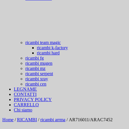
ricambi team magic
ricambi k-factory
ricambi hard
ricambi fg
ricambi mugen
ricambi mz
ricambi serpent
ricambi xray
ricambi cen
LEGNAME
CONTATTI
PRIVACY POLICY
CARRELLO
Chi siamo
Home
/
RICAMBI
/
ricambi arrma
/ AR716011/ARAC7452