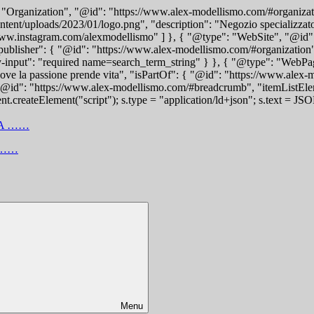
: "Organization", "@id": "https://www.alex-modellismo.com/#organizat
t/uploads/2023/01/logo.png", "description": "Negozio specializzato in 
ww.instagram.com/alexmodellismo" ] }, { "@type": "WebSite", "@id":
blisher": { "@id": "https://www.alex-modellismo.com/#organization" 
y-input": "required name=search_term_string" } }, { "@type": "WebPa
e la passione prende vita", "isPartOf": { "@id": "https://www.alex-
@id": "https://www.alex-modellismo.com/#breadcrumb", "itemListElem
t.createElement("script"); s.type = "application/ld+json"; s.text = JS
 ……
Menu