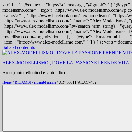
var ld = { "@context": "https://schema.org", "@graph": [ { "@type"
modellismo.com/", "logo": "https://www.alex-modellismo.com/wp-conten
"sameAs": [ "https://www.facebook.com/alexmodellismo", "https://w
"https://www.alex-modellismo.com/", "name": "Alex Modellismo", "pu
"https://www.alex-modellismo.com/?s={search_term_string}", "quer
"https://www.alex-modellismo.com/", "name": "Alex Modellismo - Dov
modellismo.com/#organization" } }, { "@type": "BreadcrumbList", "
"item": "https://www.alex-modellismo.com/" } ] } ] }; var s = documen
Salta al contenuto
ALEX-MODELLISMO , DOVE LA PASSIONE PRENDE VITA
Auto ,moto, elicotteri e tanto altro…
Home
/
RICAMBI
/
ricambi arrma
/ AR716011/ARAC7452