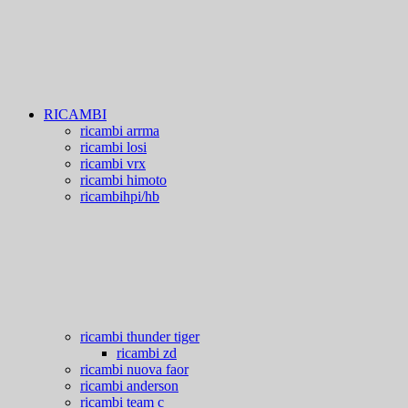
RICAMBI
ricambi arrma
ricambi losi
ricambi vrx
ricambi himoto
ricambihpi/hb
ricambi thunder tiger
ricambi zd
ricambi nuova faor
ricambi anderson
ricambi team c