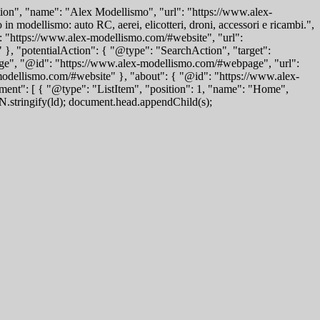
ion", "name": "Alex Modellismo", "url": "https://www.alex-
modellismo: auto RC, aerei, elicotteri, droni, accessori e ricambi.",
 "https://www.alex-modellismo.com/#website", "url":
}, "potentialAction": { "@type": "SearchAction", "target":
ge", "@id": "https://www.alex-modellismo.com/#webpage", "url":
modellismo.com/#website" }, "about": { "@id": "https://www.alex-
ent": [ { "@type": "ListItem", "position": 1, "name": "Home",
ON.stringify(ld); document.head.appendChild(s);