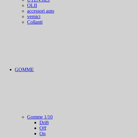
OLII
accessori auto
vernici
Collanti
GOMME
Gomme 1/10
Drift
Off
On